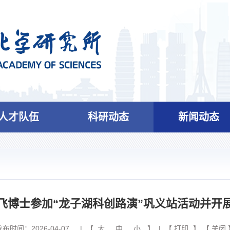
人才队伍
科研动态
新闻动态
飞博士参加“龙子湖科创路演”巩义站活动并开
发布时间：2026-04-07
| 【
大
中
小
】 | 【
打印
】 【
关闭