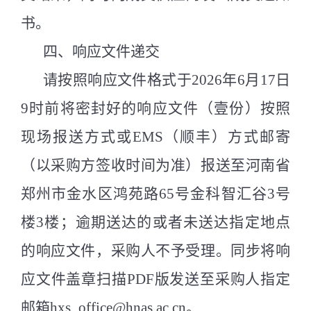
书。
四、响应文件递交
请按照响应文件格式于
2026
年
6
月
17
日
9
时前将密封好的响应文件（壹份）按照
现场报送方式或
EMS
（顺丰）方式邮寄
（以采购方签收时间为准）报送至河南省
郑州市金水区鸿苑路
65
号金科智汇谷
3
号
楼
3
楼；逾期送达的或者未送达指定地点
的响应文件，采购人不予受理。同步将响
应文件盖章扫描
PDF
版发送至采购人指定
邮箱
hxs_office@hnas.ac.cn
。