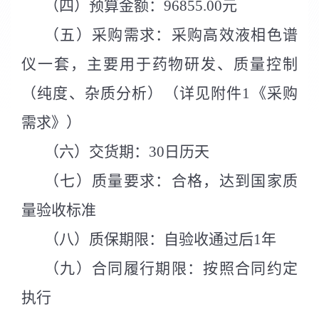
（
四
）
预算金额：
96855.00
元
（
五
）
采购需求：采购高效液相色谱
仪一套，主要用于药物研发、质量控制
（纯度、杂质分析）（详见附件
1
《采购
需求》）
（
六
）
交货期：
30
日历天
（
七
）
质量要求：合格，达到国家质
量验收标准
（
八
）
质保期限：自验收通过后
1
年
（
九
）
合同履行期限：按照合同约定
执行